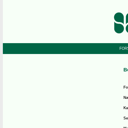
FOR
B
Fo
Næ
Ka
Se