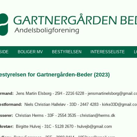
SIDE
BOLIGER MV
BESTYRELSEN
INTERESSELISTE
L
estyrelsen for Gartnergården-Beder (2023)
rmand:
Jens Martin Elsborg - 25H - 2216 6228 - jensmartinelsborg@gmail.
stformand:
Niels Christian Halleløv - 33D - 2447 4283 - kirke33D@gmail.c
sserer:
Christian Herms - 33F - 2554 3535 - christian@herms.dk
kretær:
Birgitte Hulvej - 31C - 5128 2670 - hulvejb@gmail.com