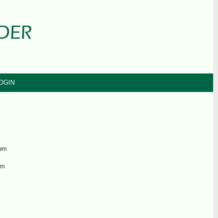
OGIN
com
om